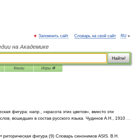
Запомнить сайт
Словарь на свой сайт
RU
едии на Академике
Найти!
Книги
Игры ⚽
ская фигура: напр., «красота этих цветов», вместо эти
лов, вошедших в состав русского языка. Чудинов А.Н., 1910 …
 • риторическая фигура (9) Словарь синонимов ASIS. В.Н.