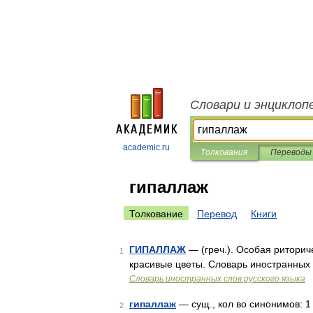
Словари и энциклоп
academic.ru
Толкования
Переводы
гипаллаж
Толкование
Перевод
Книги
ГИПАЛЛАЖ
— (греч.). Особая риториче
1
красивые цветы. Словарь иностранных с
Словарь иностранных слов русского языка
гипаллаж
— сущ., кол во синонимов: 1
2