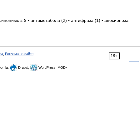
синонимов: 9 • антиметабола (2) • антифраза (1) • апосиопеза
ка
,
Реклама на сайте
18+
omla,
Drupal,
WordPress, MODx.