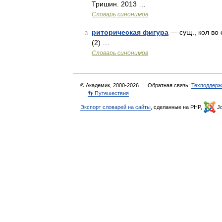
Тришин. 2013 …
Словарь синонимов
риторическая фигура
— сущ., кол во 
3
(2) …
Словарь синонимов
© Академик, 2000-2026
Обратная связь:
Техподдерж
👣 Путешествия
Экспорт словарей на сайты
, сделанные на PHP,
Jo